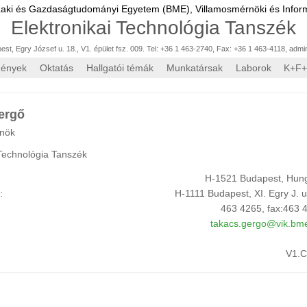
zaki és Gazdaságtudományi Egyetem (BME),
Villamosmérnöki és Inform
Elektronikai Technológia Tanszék
st, Egry József u. 18., V1. épület fsz. 009. Tel: +36 1 463-2740, Fax: +36 1 463-4118
,
admi
mények
Oktatás
Hallgatói témák
Munkatársak
Laborok
K+F+
ergő
rnök
 Technológia Tanszék
H-1521 Budapest, Hun
m:
H-1111 Budapest, XI. Egry J. u
463 4265, fax:463 
takacs.gergo@vik.bm
V1.