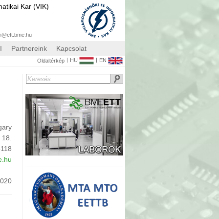
atikai Kar (VIK)
n@ett.bme.hu
I
Partnereink
Kapcsolat
|
|
HU
EN
Oldaltérkép
gary
 18.
4118
e.hu
C020