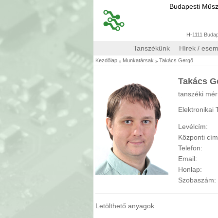
Budapesti Műs
H-1111 Budape
Tanszékünk
Hírek / ese
»
»
Kezdőlap
Munkatársak
Takács Gergő
Takács G
tanszéki mé
Elektronikai
Levélcím:
Központi cí
Telefon:
Email:
Honlap:
Szobaszám:
Letölthető anyagok