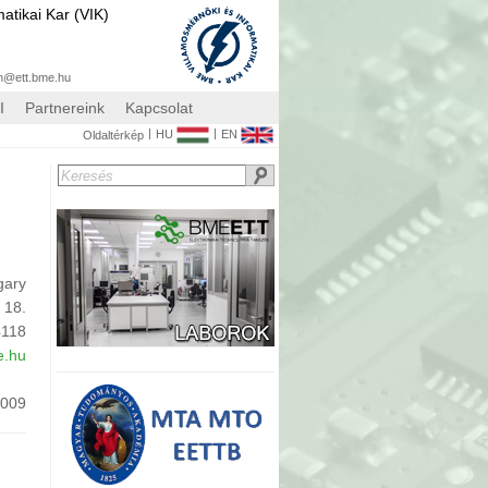
atikai Kar (VIK)
n@ett.bme.hu
I
Partnereink
Kapcsolat
|
|
HU
EN
Oldaltérkép
gary
 18.
4118
e.hu
.009