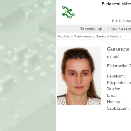
Budapesti Műs
H-1111 Budape
Tanszékünk
Hírek / ese
»
»
Kezdőlap
Munkatársak
Garancsi Teodóra
Garancsi
előadó
Elektronikai
Levélcím:
Központi cí
Telefon:
Email:
Honlap:
Szobaszám: