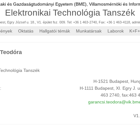
zaki és Gazdaságtudományi Egyetem (BME),
Villamosmérnöki és Inform
Elektronikai Technológia Tanszék
st, Egry József u. 18., V1. épület fsz. 009. Tel: +36 1 463-2740, Fax: +36 1 463-4118
,
admi
mények
Oktatás
Hallgatói témák
Munkatársak
Laborok
K+F+
 Teodóra
 Technológia Tanszék
H-1521 Budapest, Hun
m:
H-1111 Budapest, XI. Egry J. u
463 2740, fax:463 
garancsi.teodora@vik.bm
V1