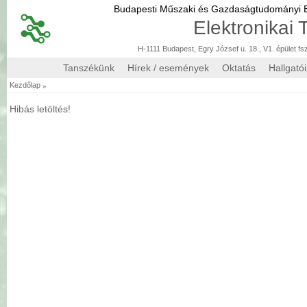
Budapesti Műszaki és Gazdaságtudományi
Elektronikai
H-1111 Budapest, Egry József u. 18., V1. épület fs
Tanszékünk
Hírek / események
Oktatás
Hallgató
»
Kezdőlap
Hibás letöltés!