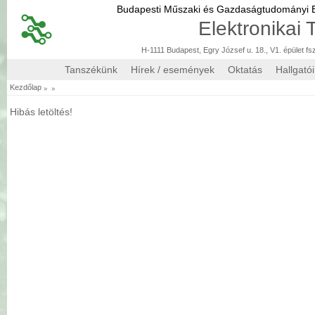
Budapesti Műszaki és Gazdaságtudományi
Elektronikai
H-1111 Budapest, Egry József u. 18., V1. épület fs
Tanszékünk
Hírek / események
Oktatás
Hallgató
»
»
Kezdőlap
Hibás letöltés!