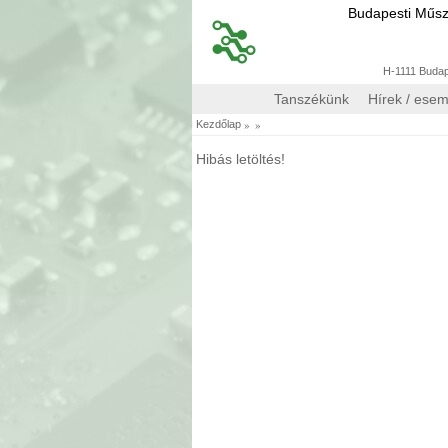
Budapesti Műs
H-1111 Budape
Tanszékünk
Hírek / ese
»
»
Kezdőlap
Hibás letöltés!