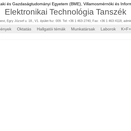
zaki és Gazdaságtudományi Egyetem (BME),
Villamosmérnöki és Inform
Elektronikai Technológia Tanszék
st, Egry József u. 18., V1. épület fsz. 009. Tel: +36 1 463-2740, Fax: +36 1 463-4118
,
admi
mények
Oktatás
Hallgatói témák
Munkatársak
Laborok
K+F+