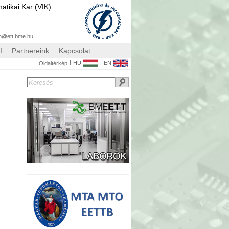
atikai Kar (VIK)
n@ett.bme.hu
I
Partnereink
Kapcsolat
|
|
HU
EN
Oldaltérkép