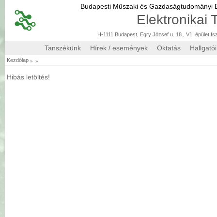
Budapesti Műszaki és Gazdaságtudományi
Elektronikai
H-1111 Budapest, Egry József u. 18., V1. épület fs
Tanszékünk
Hírek / események
Oktatás
Hallgató
»
»
Kezdőlap
Hibás letöltés!