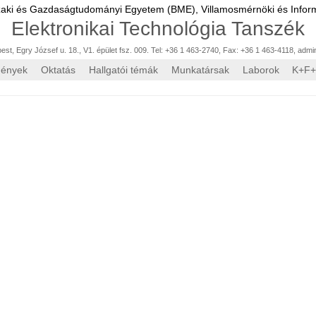
zaki és Gazdaságtudományi Egyetem (BME),
Villamosmérnöki és Inform
Elektronikai Technológia Tanszék
st, Egry József u. 18., V1. épület fsz. 009. Tel: +36 1 463-2740, Fax: +36 1 463-4118
,
admi
mények
Oktatás
Hallgatói témák
Munkatársak
Laborok
K+F+