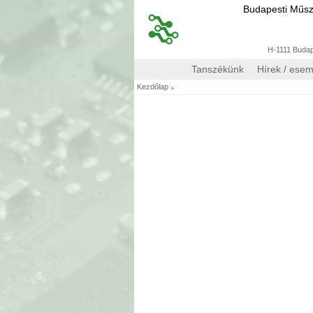
Budapesti Műs
H-1111 Budape
Tanszékünk
Hírek / ese
»
Kezdőlap