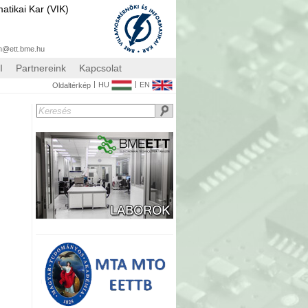
atikai Kar (VIK)
n@ett.bme.hu
I
Partnereink
Kapcsolat
|
|
HU
EN
Oldaltérkép