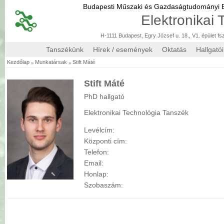
Budapesti Műszaki és Gazdaságtudományi
Elektronikai
H-1111 Budapest, Egry József u. 18., V1. épület fs
Tanszékünk
Hírek / események
Oktatás
Hallgató
»
»
Kezdőlap
Munkatársak
Stift Máté
Stift Máté
PhD hallgató
Elektronikai Technológia Tanszék
Levélcím:
Központi cím:
Telefon:
Email:
Honlap:
Szobaszám: