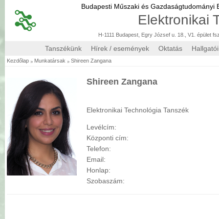
Budapesti Műszaki és Gazdaságtudományi
Elektronikai
H-1111 Budapest, Egry József u. 18., V1. épület fs
Tanszékünk
Hírek / események
Oktatás
Hallgató
»
»
Kezdőlap
Munkatársak
Shireen Zangana
Shireen Zangana
Elektronikai Technológia Tanszék
Levélcím:
Központi cím:
Telefon:
Email:
Honlap:
Szobaszám: