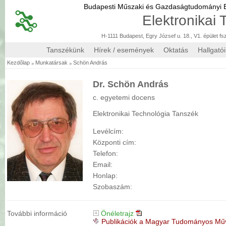
Budapesti Műszaki és Gazdaságtudományi
Elektronikai
H-1111 Budapest, Egry József u. 18., V1. épület fs
Tanszékünk
Hírek / események
Oktatás
Hallgató
»
»
Kezdőlap
Munkatársak
Schön András
Dr. Schön András
c. egyetemi docens
Elektronikai Technológia Tanszék
Levélcím:
Központi cím:
Telefon:
Email:
Honlap:
Szobaszám:
További információ
Önéletrajz
Publikációk a Magyar Tudományos M