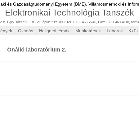
zaki és Gazdaságtudományi Egyetem (BME),
Villamosmérnöki és Inform
Elektronikai Technológia Tanszék
st, Egry József u. 18., V1. épület fsz. 009. Tel: +36 1 463-2740, Fax: +36 1 463-4118
,
admi
mények
Oktatás
Hallgatói témák
Munkatársak
Laborok
K+F+
Önálló laboratórium 2.