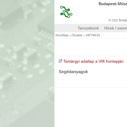
Budapesti Műs
H-1111 Budape
Tanszékünk
Hírek / ese
»
»
Kezdőlap
Oktatás
VIETML03
Tantárgyi adatlap a VIK honlapján
Segédanyagok