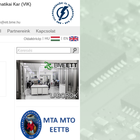
atikai Kar (VIK)
n@ett.bme.hu
I
Partnereink
Kapcsolat
|
|
HU
EN
Oldaltérkép