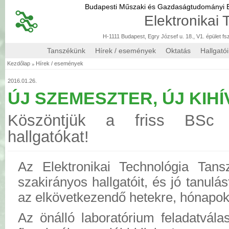
Budapesti Műszaki és Gazdaságtudományi
Elektronikai
H-1111 Budapest, Egry József u. 18., V1. épület fs
Tanszékünk
Hírek / események
Oktatás
Hallgató
»
Kezdőlap
Hírek / események
2016.01.26.
ÚJ SZEMESZTER, ÚJ KIH
Köszöntjük a friss BSc s
hallgatókat!
Az Elektronikai Technológia Tans
szakirányos hallgatóit, és jó tanulás
az elkövetkezendő hetekre, hónapokr
Az önálló laboratórium feladatvála