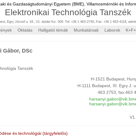
zaki és Gazdaságtudományi Egyetem (BME),
Villamosmérnöki és Inform
Elektronikai Technológia Tanszék
st, Egry József u. 18., V1. épület fsz. 009. Tel: +36 1 463-2740, Fax: +36 1 463-4118
,
admi
mények
Oktatás
Hallgatói témák
Munkatársak
Laborok
K+F+
i Gábor, DSc
chnológia Tanszék
H-1521 Budapest, Hun
H-1111 Budapest, XI. Egry J. u
463 2753, fax:463 
harsanyi.gabor@vik.bm
harsanyi.gabor@vik.bm
V1
ése és technológiái (tárgyfelelős)