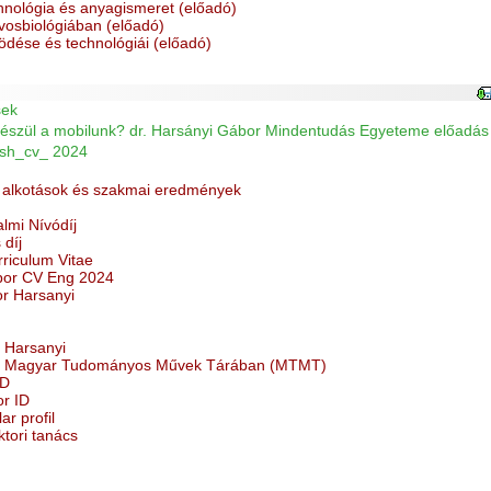
chnológia és anyagismeret (előadó)
vosbiológiában (előadó)
dése és technológiái (előadó)
sek
észül a mobilunk? dr. Harsányi Gábor Mindentudás Egyeteme előadás
sh_cv_ 2024
alkotások és szakmai eredmények
mi Nívódíj
díj
riculum Vitae
bor CV Eng 2024
r Harsanyi
 Harsanyi
 a Magyar Tudományos Művek Tárában (MTMT)
ID
r ID
r profil
tori tanács