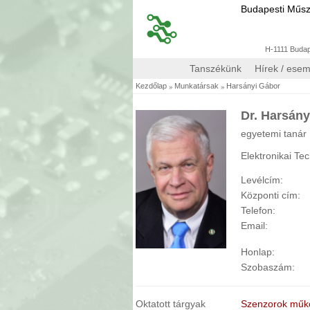
Budapesti Műs
H-1111 Budape
Tanszékünk
Hírek / ese
»
»
Kezdőlap
Munkatársak
Harsányi Gábor
Dr. Harsány
egyetemi tanár
Elektronikai Te
Levélcím:
Központi cím:
Telefon:
Email:
Honlap:
Szobaszám:
Oktatott tárgyak
Szenzorok működ