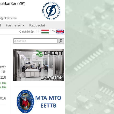
atikai Kar (VIK)
n@ett.bme.hu
I
Partnereink
Kapcsolat
|
|
HU
EN
Oldaltérkép
gary
 18.
4118
e.hu
e.hu
.016