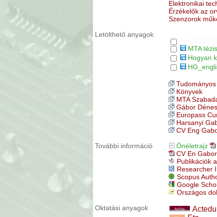
Elektronikai te
Érzékelők az or
Szenzorok műkö
Letölthető anyagok
MTA tézi
Hogyan k
HG_engli
Tudományos 
Könyvek
MTA Szabadal
Gábor Dénes 
Europass Cur
Harsanyi Ga
CV Eng Gabo
További információ
Önéletrajz
CV En Gabor
Publikációk
Researcher 
Scopus Autho
Google Schola
Országos dok
Oktatási anyagok
Actedu