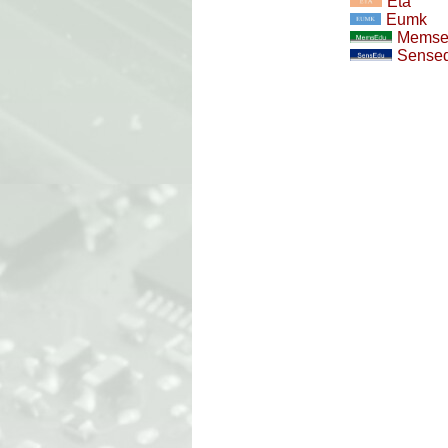
Eta
Eumk
Memse
Sense