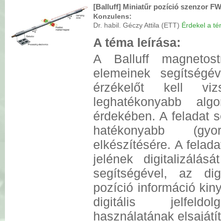
[Balluff] Miniatűr pozíció szenzor 
Konzulens:
Dr. habil. Géczy Attila (ETT)
Érdekel a tém
A téma leírása:
A Balluff magnetost
elemeinek segítségé
érzékelőt kell viz
leghatékonyabb algo
érdekében. A feladat s
hatékonyabb (gy
elkészítésére. A felad
jelének digitalizál
segítségével, az dig
pozíció információ kiny
digitális jelfeldo
használatának elsajátí