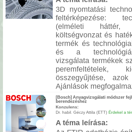
3D nyomtatási techno
feltérképezése: te
(elméleti háttér, 
költségvonzat és haté
termék és technológiai
és a technológiák
vizsgálata termékek s
peremfeltételek, k
összegyűjtése, azok 
Ajánlások megfogalma
[Bosch] Anyagvizsgálati módszer fej
berendezéshez
Konzulens:
Dr. habil. Géczy Attila (ETT)
Érdekel a tém
A téma leírása: