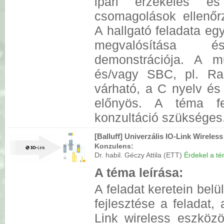
ipari érzékelés és
csomagolások ellenőrz
A hallgató feladata eg
megvalósítása és
demonstrációja. A m
és/vagy SBC, pl. Ra
várható, a C nyelv é
előnyös. A téma fe
konzultáció szükséges
[Balluff] Univerzális IO-Link Wireless
Konzulens:
Dr. habil. Géczy Attila (ETT)
Érdekel a tém
A téma leírása:
A feladat keretein belü
fejlesztése a feladat,
Link wireless eszköz