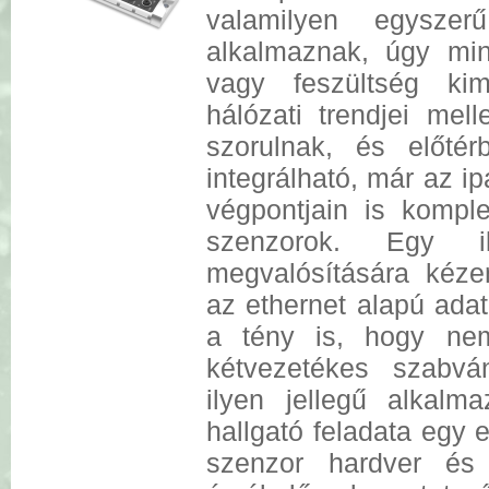
valamilyen egyszerű
alkalmaznak, úgy mi
vagy feszültség ki
hálózati trendjei mell
szorulnak, és előté
integrálható, már az ip
végpontjain is kompl
szenzorok. Egy i
megvalósítására kézen
az ethernet alapú adatá
a tény is, hogy nem
kétvezetékes szabván
ilyen jellegű alkal
hallgató feladata egy et
szenzor hardver és 