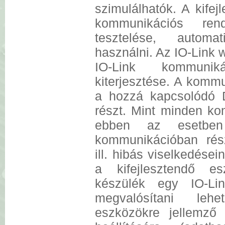
szimulálhatók. A kifej
kommunikációs ren
tesztelése, automa
használni. Az IO-Link w
IO-Link kommunik
kiterjesztése. A komm
a hozzá kapcsolódó 
részt. Mint minden ko
ebben az esetbe
kommunikációban rés
ill. hibás viselkedései
a kifejlesztendő es
készülék egy IO-Li
megvalósítani lehe
eszközökre jellemző