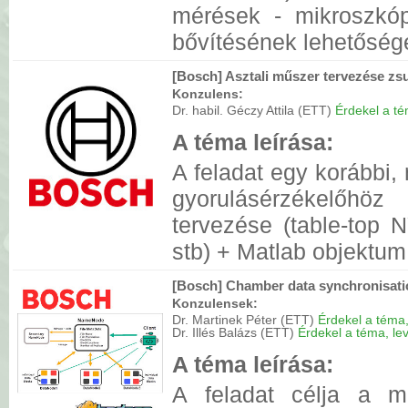
mérések - mikroszkó
bővítésének lehetősége
[Bosch] Asztali műszer tervezése z
Konzulens:
Dr. habil. Géczy Attila (ETT)
Érdekel a tém
A téma leírása:
A feladat egy korábbi,
gyorulásérzékelőhö
tervezése (table-top 
stb) + Matlab objektum 
[Bosch] Chamber data synchronisat
Konzulensek:
Dr. Martinek Péter (ETT)
Érdekel a téma, 
Dr. Illés Balázs (ETT)
Érdekel a téma, lev
A téma leírása:
A feladat célja a 