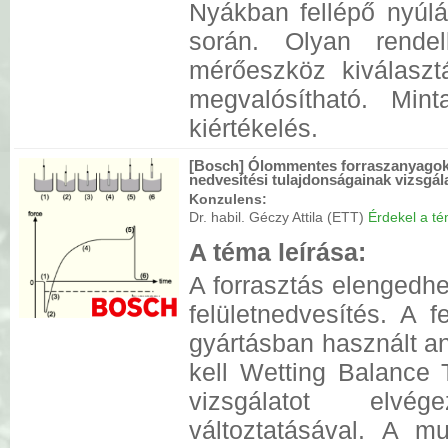
Nyákban fellépő nyúlá
során. Olyan rende
mérőeszköz kiválasz
megvalósítható. Minta
kiértékelés.
[Bosch] Ólommentes forraszanyagok
nedvesítési tulajdonságainak vizsgál
Konzulens:
Dr. habil. Géczy Attila (ETT)
Érdekel a tém
A téma leírása:
A forrasztás elengedhet
felületnedvesítés. A 
gyártásban használt an
kell Wetting Balance T
vizsgálatot elvé
változtatásával. A m