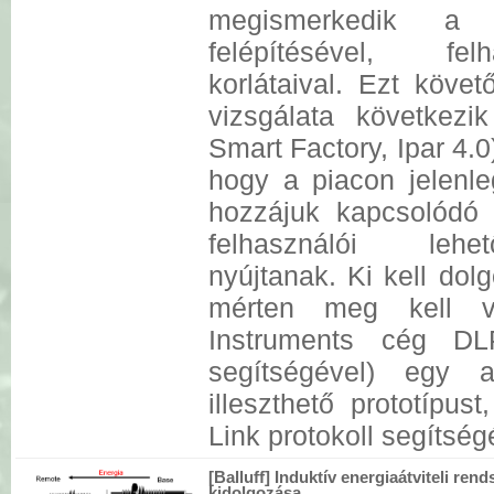
megismerkedik a m
felépítésével, felh
korlátaival. Ezt köve
vizsgálata következik
Smart Factory, Ipar 4.0
hogy a piacon jelenl
hozzájuk kapcsolódó 
felhasználói lehe
nyújtanak. Ki kell dol
mérten meg kell va
Instruments cég D
segítségével) egy a
illeszthető prototípus
Link protokoll segítség
[Balluff] Induktív energiaátviteli ren
kidolgozása