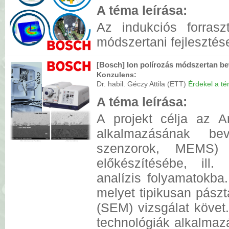
A téma leírása:
Az indukciós forrasz
módszertani fejlesztés
[Bosch] Ion polírozás módszertan b
Konzulens:
Dr. habil. Géczy Attila (ETT)
Érdekel a tém
A téma leírása:
A projekt célja az A
alkalmazásának bev
szenzorok, MEMS) t
előkészítésébe, ill.
analízis folyamatokba.
melyet tipikusan pász
(SEM) vizsgálat követ
technológiák alkalmaz