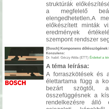
struktúrák előkészíté
a megfelelő beáll
elengedhetetlen.A meg
előkészített minták 
eredmények értékelé
szempont rendszer seg
[Bosch] Komponens dőlésszögének ha
Konzulens:
Dr. habil. Géczy Attila (ETT)
Érdekel a tém
A téma leírása:
A forraszkötések és 
élettartama függ a k
bezárt szögtől,
összefüggésnek a kís
rendelkezésre álló 