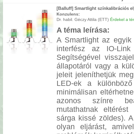
[Balluff] Smartlight színkalibrációs e
Konzulens:
Dr. habil. Géczy Attila (ETT)
Érdekel a tém
A téma leírása:
A Smartlight az egyik
interfész az IO-Link
Segítségével visszaje
állapotáról vagy a kü
jeleit jeleníthetjük me
LED-ek a különböző 
minimálisan eltérhetn
azonos színre beál
mutathatnak eltérést 
sárga kissé zöldes). A
olyan eljárást, amive