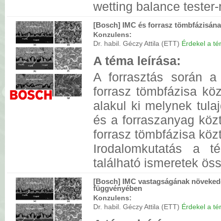
wetting balance tester-r
[Bosch] IMC és forrasz tömbfázisána
Konzulens:
Dr. habil. Géczy Attila (ETT)
Érdekel a tém
A téma leírása:
A forrasztás során a 
forrasz tömbfázisa köz
alakul ki melynek tulaj
és a forraszanyag köz
forrasz tömbfázisa köz
Irodalomkutatás a t
található ismeretek ös
[Bosch] IMC vastagságának növekedé
függvényében
Konzulens:
Dr. habil. Géczy Attila (ETT)
Érdekel a tém