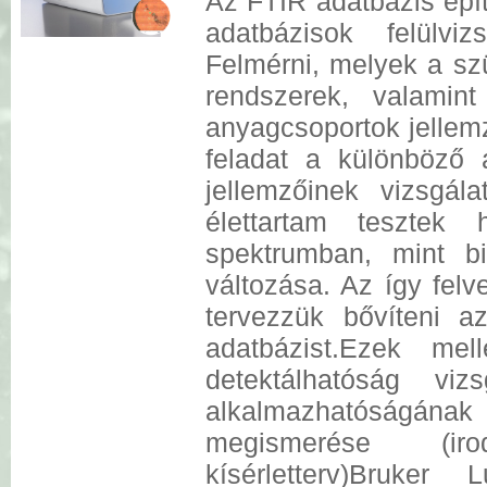
Az FTIR adatbázis épít
adatbázisok felülvi
Felmérni, melyek a s
rendszerek, valamin
anyagcsoportok jellemz
feladat a különböző 
jellemzőinek vizsgál
élettartam tesztek
spektrumban, mint b
változása. Az így felv
tervezzük bővíteni az
adatbázist.Ezek me
detektálhatóság vi
alkalmazhatóságána
megismerése (i
kísérletterv)Bruker