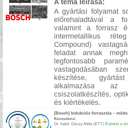
A téma leírása:
A gyártási folyamat so
előrehaladtával a 
valamint a forrasz 
intermetallikus rét
Compound) vastagsá
feladat annak megh
legfontosabb para
vastagodásában sze
készítése, gyártás
alkalmazása az e
csiszolatkészítés, opt
és kiértékelés.
[Bosch] Indukciós forrasztás – módsz
Konzulens:
Dr. habil. Géczy Attila (ETT)
Érdekel a tém