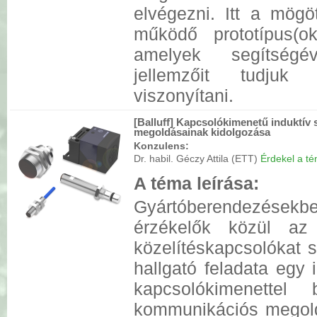
elvégezni. Itt a mögöt
működő prototípus(ok
amelyek segítségé
jellemzőit tudjuk 
viszonyítani.
[Balluff] Kapcsolókimenetű induktí
megoldásainak kidolgozása
Konzulens:
Dr. habil. Géczy Attila (ETT)
Érdekel a tém
A téma leírása:
Gyártóberendezése
érzékelők közül az
közelítéskapcsolókat 
hallgató feladata egy i
kapcsolókimenettel 
kommunikációs megold