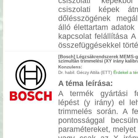
csiszolati képekbő
csiszolati képek á
dőlésszögének megál
álló élettartam adatok
kapcsolat felállítása 
összefüggésekkel tört
[Bosch] Légzsákrendszerek MEMS-gy
szimultán trimmelési (XY irány kalibr
Konzulens:
Dr. habil. Géczy Attila (ETT)
Érdekel a tém
A téma leírása:
A termék gyártási 
lépést (y irány) el l
trimmelés során. A f
pontossággal becsül
paramétereket, melyet 