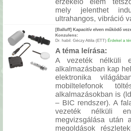
érzékelő elem tetsz
mely jelenthet induk
ultrahangos, vibráció 
[Balluff] Kapacitív elven működő veze
Konzulens:
Dr. habil. Géczy Attila (ETT)
Érdekel a tém
A téma leírása:
A vezeték nélküli e
alkalmazásban kap he
elektronika világáb
mobiltelefonok tö
alkalmazásokban is (ld.
– BIC rendszer). A fal
vezeték nélküli ene
megvizsgálása után 
megoldások részletek