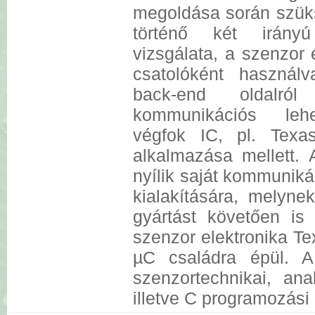
megoldása során szüks
történő két irányú 
vizsgálata, a szenzor 
csatolóként használ
back-end oldalró
kommunikációs lehe
végfok IC, pl. Texa
alkalmazása mellett. 
nyílik saját kommuniká
kialakítására, melyne
gyártást követően is
szenzor elektronika T
µC családra épül. A
szenzortechnikai, ana
illetve C programozási