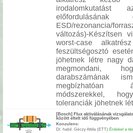
irodalomkutatást 
előfordulásának ö
ESD/rezonancia/forrasz
változás)-Készítsen 
worst-case alkatré
feszültségosztó eseté
jöhetnek létre nagy 
megmondani, ho
darabszámának ism
megbízhatóan áll
módszerekkel, hog
toleranciák jöhetnek lét
[Bosch] Flux aktiválásának vizsgálata
között eltelt idő függvényében
Konzulens:
Dr. habil. Géczy Attila (ETT)
Érdekel a tém