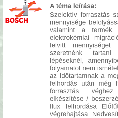
A téma leírása:
Szelektív forrasztás s
mennyisége befolyássa
valamint a termék 
elektrokémiai migrác
felvitt mennyiséget
szeretnénk tartani
lépéseknél, amennyib
folyamatot nem isméte
az időtartamnak a me
felhordás után még f
forrasztás véghez 
elkészítése / beszerz
flux felhordása Előfű
végrehajtása Nedvesí