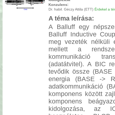
Konzulens:
Dr. habil. Géczy Attila (ETT)
Érdekel a tém
A téma leírása:
A Balluff egy népsze
Balluff Inductive Coup
meg vezeték nélküli e
mellett a rendsz
kommunikáció trans
(adatátvitel). A BIC 
tevődik össze (BAS
energia (BASE -> 
adatkommunikáció (
komponens között zajli
komponens beágyazot
kidolgozása, az IO