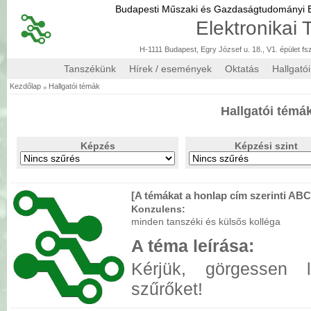
Budapesti Műszaki és Gazdaságtudományi
Elektronikai
H-1111 Budapest, Egry József u. 18., V1. épület fs
Tanszékünk
Hírek / események
Oktatás
Hallgató
»
Kezdőlap
Hallgatói témák
Hallgatói témá
Képzés
Képzési szint
[A témákat a honlap cím szerinti ABC
Konzulens:
minden tanszéki és külsős kolléga
A téma leírása:
Kérjük, görgessen 
szűrőket!