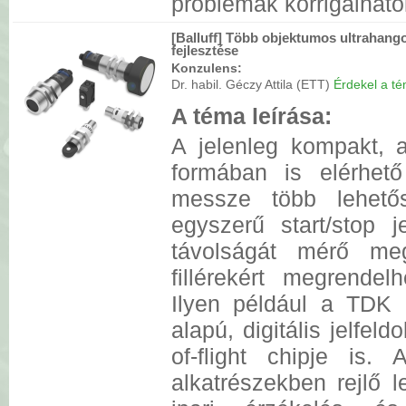
problémák korrigálhatók
[Balluff] Több objektumos ultrahang
fejlesztése
Konzulens:
Dr. habil. Géczy Attila (ETT)
Érdekel a tém
A téma leírása:
A jelenleg kompakt, a
formában is elérhető 
messze több lehető
egyszerű start/stop j
távolságát mérő me
fillérekért megrende
Ilyen például a TD
alapú, digitális jelfeld
of-flight chipje is
alkatrészekben rejlő 