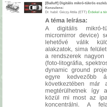
[Balluff] Digitális mikró-tükrös eszk
Konzulens:
Dr. habil. Géczy Attila (ETT)
Érdekel a tém
A téma leírása:
A digitális mikró-t
micromirror device) s
lehetővé válik kül
alakzatok, sima felület
a rendszerek nagyon 
(foto-litográfia, spekt
dynamic ground projec
egyre kedvezőbb á
következtében már a
megtérülhetnek így a
közül mi most az ipa
koncentrálni. A fe