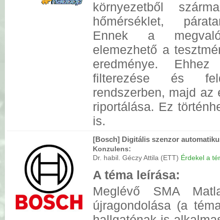
környezetből szárm
hőmérséklet, párata
Ennek a megvalós
elemezhető a tesztmé
eredménye. Ehhez
filterezése és f
rendszerben, majd az 
riportálása. Ez történ
is.
[Bosch] Digitális szenzor automatiku
Konzulens:
Dr. habil. Géczy Attila (ETT)
Érdekel a tém
A téma leírása:
Meglévő SMA Matlab
újragondolása (a téma
hallgatónak is alkalmas