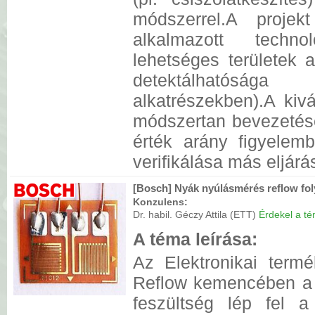
módszerrel.A proje
alkalmazott techn
lehetséges területek 
detektálhatóság
alkatrészekben).A kiv
módszertan bevezetése
érték arány figyelem
verifikálása más eljárá
[Bosch] Nyák nyúlásmérés reflow fo
Konzulens:
Dr. habil. Géczy Attila (ETT)
Érdekel a tém
A téma leírása:
Az Elektronikai term
Reflow kemencében a 
feszültség lép fel 