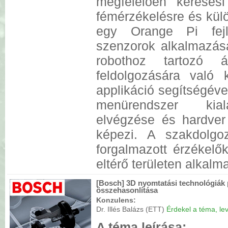
megfelelően keresés
fémérzékelésre és külö
egy Orange Pi fejl
szenzorok alkalmazásá
robothoz tartozó á
feldolgozására való 
applikáció segítségéve
menürendszer kiala
elvégzése és hardver 
képezi. A szakdolgoz
forgalmazott érzékelők
eltérő területen alkalm
[Bosch] 3D nyomtatási technológiák 
összehasonlítása
Konzulens:
Dr. Illés Balázs (ETT)
Érdekel a téma, lev
A téma leírása: