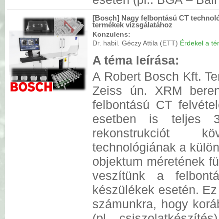
[Bosch] Nagy felbontású CT technoló
termékek vizsgálatához
Konzulens:
Dr. habil. Géczy Attila (ETT)
Érdekel a tém
A téma leírása:
A Robert Bosch Kft. Te
Zeiss ún. XRM beren
felbontású CT felvéte
esetben is teljes 
rekonstrukciót 
technológiának a külön
objektum méretének f
veszítünk a felbon
készülékek esetén. Ez 
számunkra, hogy koráb
(pl. csiszolatkészíté