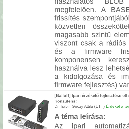
használatos BLOB a
megfelelően. A BAS
frissítés szempontjábó
közvetlen összeköt
magasabb szintű ele
viszont csak a rádiós 
és a firmware fr
komponensen keresz
használva lesz lehets
a kidolgozása és im
firmware fejlesztés) vár
[Balluff] Ipari érzékelő fejlesztése et
Konzulens:
Dr. habil. Géczy Attila (ETT)
Érdekel a tém
A téma leírása:
Az ipari automatiz