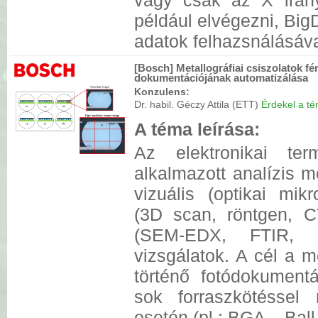
vagy csak az X irán
például elvégezni, BigD
adatok felhazsnálásáva
[Bosch] Metallográfiai csiszolatok 
dokumentációjának automatizálása
Konzulens:
Dr. habil. Géczy Attila (ETT)
Érdekel a tém
A téma leírása:
Az elektronikai ter
alkalmazott analízis 
vizuális (optikai mikr
(3D scan, röntgen, C
(SEM-EDX, FTIR, X
vizsgálatok. A cél a m
történő fotódokumentá
sok forraszkötéssel
esetén (pl.: BGA – Ball