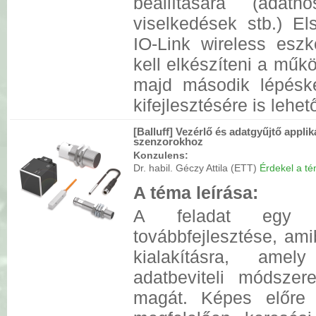
beállítására (adath
viselkedések stb.) E
IO-Link wireless eszk
kell elkészíteni a műkö
majd második lépéské
kifejlesztésére is lehet
[Balluff] Vezérlő és adatgyűjtő appliká
szenzorokhoz
Konzulens:
Dr. habil. Géczy Attila (ETT)
Érdekel a tém
A téma leírása:
A feladat egy m
továbbfejlesztése, ami
kialakításra, amel
adatbeviteli módszere
magát. Képes előre b