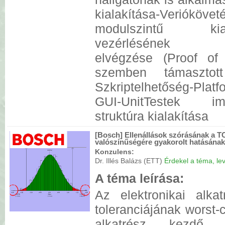
kialakítása-Verió
modulszintű kialak
vezérlésének inte
elvégzése (Proof of 
szemben támasztot
Szkriptelhetőség-Platf
GUI-UnitTestek imp
struktúra kialakítása
[Bosch] Ellenállások szórásának a 
valószínűségére gyakorolt hatásána
Konzulens:
Dr. Illés Balázs (ETT)
Érdekel a téma, lev
A téma leírása:
Az elektronikai alk
toleranciájának worst
alkatrész kezdő to