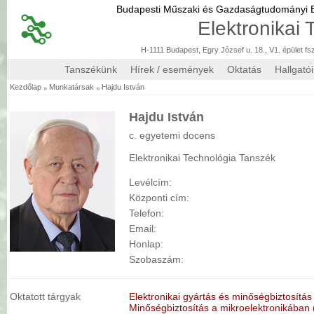
Budapesti Műszaki és Gazdaságtudományi
Elektronikai
H-1111 Budapest, Egry József u. 18., V1. épület fs
Tanszékünk
Hírek / események
Oktatás
Hallgató
»
»
Kezdőlap
Munkatársak
Hajdu István
Hajdu István
c. egyetemi docens
Elektronikai Technológia Tanszék
Levélcím:
Központi cím:
Telefon:
Email:
Honlap:
Szobaszám:
Oktatott tárgyak
Elektronikai gyártás és minőségbiztosítás
Minőségbiztosítás a mikroelektronikában 