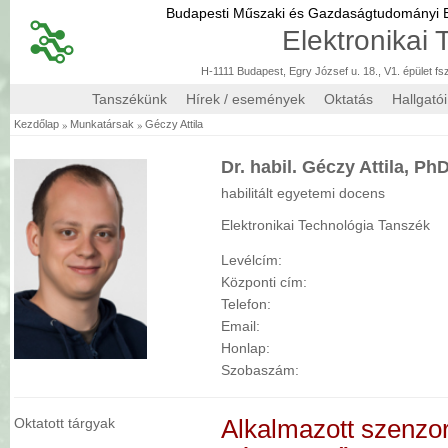
Budapesti Műszaki és Gazdaságtudományi
Elektronikai
H-1111 Budapest, Egry József u. 18., V1. épület fs
Tanszékünk
Hírek / események
Oktatás
Hallgató
»
»
Kezdőlap
Munkatársak
Géczy Attila
Dr. habil. Géczy Attila, Ph
habilitált egyetemi docens
Elektronikai Technológia Tanszék
Levélcím:
Központi cím:
Telefon:
Email:
Honlap:
Szobaszám:
Oktatott tárgyak
Alkalmazott szenzo