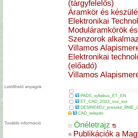
(tárgyfelelős)
Áramkör és készülék
Elektronikai Technol
Moduláramkörök és 
Szenzorok alkalmaz
Villamos Alapismere
Elektronikai techno
(előadó)
Villamos Alapismere
Letölthető anyagok
PADS_syllabus_ET_EN
ET_CAD_2023_osz_ext
DESIRE4EU_presskit_BME_
CAD_telepito
További információ
Önéletrajz
Publikációk a Ma