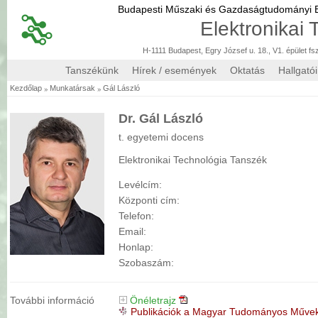
Budapesti Műszaki és Gazdaságtudományi
Elektronikai
H-1111 Budapest, Egry József u. 18., V1. épület fs
Tanszékünk
Hírek / események
Oktatás
Hallgató
»
»
Kezdőlap
Munkatársak
Gál László
Dr. Gál László
t. egyetemi docens
Elektronikai Technológia Tanszék
Levélcím:
Központi cím:
Telefon:
Email:
Honlap:
Szobaszám:
További információ
Önéletrajz
Publikációk a Magyar Tudományos Műve