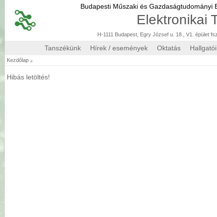
Budapesti Műszaki és Gazdaságtudományi
Elektronikai
H-1111 Budapest, Egry József u. 18., V1. épület fs
Tanszékünk
Hírek / események
Oktatás
Hallgató
»
Kezdőlap
Hibás letöltés!