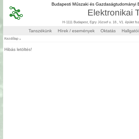
Budapesti Műszaki és Gazdaságtudományi
Elektronikai
H-1111 Budapest, Egry József u. 18., V1. épület fs
Tanszékünk
Hírek / események
Oktatás
Hallgató
»
Kezdőlap
Hibás letöltés!