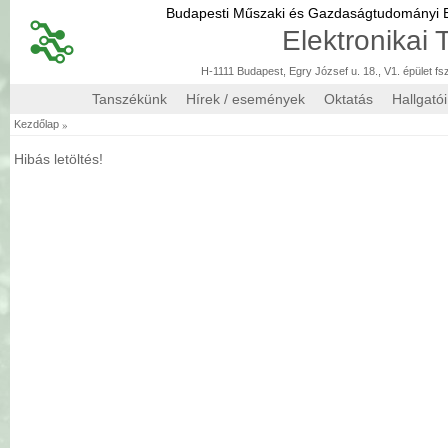
Budapesti Műszaki és Gazdaságtudományi
Elektronikai
H-1111 Budapest, Egry József u. 18., V1. épület fs
Tanszékünk
Hírek / események
Oktatás
Hallgató
»
Kezdőlap
Hibás letöltés!