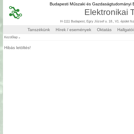
Budapesti Műszaki és Gazdaságtudományi
Elektronikai
H-1111 Budapest, Egry József u. 18., V1. épület fs
Tanszékünk
Hírek / események
Oktatás
Hallgató
»
Kezdőlap
Hibás letöltés!