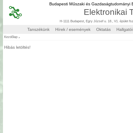
Budapesti Műszaki és Gazdaságtudományi
Elektronikai
H-1111 Budapest, Egry József u. 18., V1. épület fs
Tanszékünk
Hírek / események
Oktatás
Hallgató
»
Kezdőlap
Hibás letöltés!