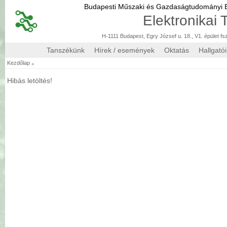
Budapesti Műszaki és Gazdaságtudományi
Elektronikai
H-1111 Budapest, Egry József u. 18., V1. épület fs
Tanszékünk
Hírek / események
Oktatás
Hallgató
»
Kezdőlap
Hibás letöltés!