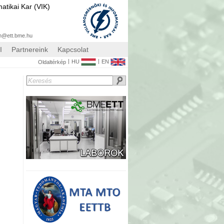
atikai Kar (VIK)
n@ett.bme.hu
I
Partnereink
Kapcsolat
|
|
HU
EN
Oldaltérkép