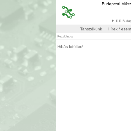
Budapesti Műs
H-1111 Budape
Tanszékünk
Hírek / ese
»
Kezdőlap
Hibás letöltés!