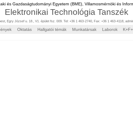
zaki és Gazdaságtudományi Egyetem (BME),
Villamosmérnöki és Inform
Elektronikai Technológia Tanszék
st, Egry József u. 18., V1. épület fsz. 009. Tel: +36 1 463-2740, Fax: +36 1 463-4118
,
admi
mények
Oktatás
Hallgatói témák
Munkatársak
Laborok
K+F+