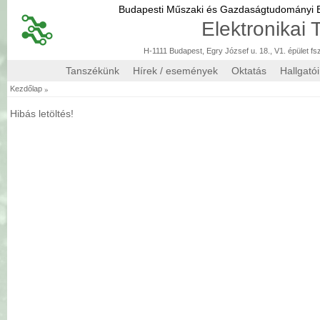
Budapesti Műszaki és Gazdaságtudományi
Elektronikai
H-1111 Budapest, Egry József u. 18., V1. épület fs
Tanszékünk
Hírek / események
Oktatás
Hallgató
»
Kezdőlap
Hibás letöltés!