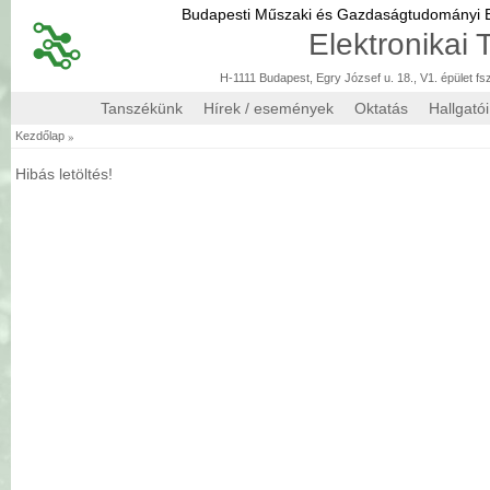
Budapesti Műszaki és Gazdaságtudományi
Elektronikai
H-1111 Budapest, Egry József u. 18., V1. épület fs
Tanszékünk
Hírek / események
Oktatás
Hallgató
»
Kezdőlap
Hibás letöltés!