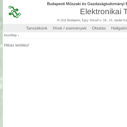
Budapesti Műszaki és Gazdaságtudományi
Elektronikai
H-1111 Budapest, Egry József u. 18., V1. épület fs
Tanszékünk
Hírek / események
Oktatás
Hallgató
»
Kezdőlap
Hibás letöltés!