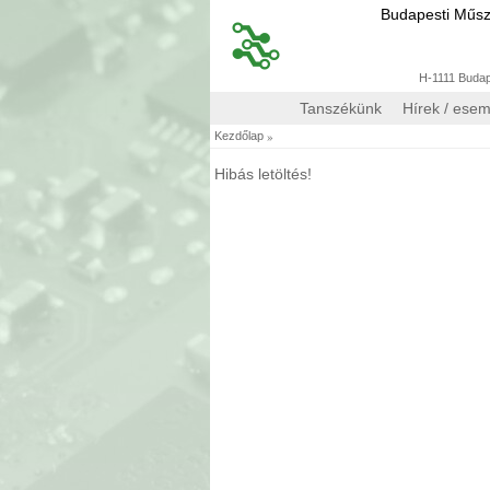
Budapesti Műs
H-1111 Budape
Tanszékünk
Hírek / ese
»
Kezdőlap
Hibás letöltés!