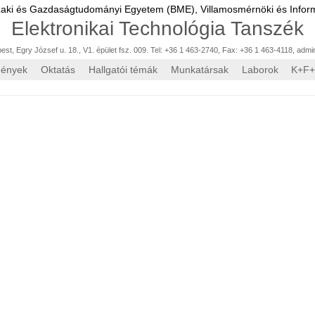
zaki és Gazdaságtudományi Egyetem (BME),
Villamosmérnöki és Inform
Elektronikai Technológia Tanszék
st, Egry József u. 18., V1. épület fsz. 009. Tel: +36 1 463-2740, Fax: +36 1 463-4118
,
admi
mények
Oktatás
Hallgatói témák
Munkatársak
Laborok
K+F+