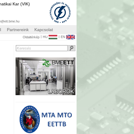
atikai Kar (VIK)
n@ett.bme.hu
I
Partnereink
Kapcsolat
|
|
HU
EN
Oldaltérkép