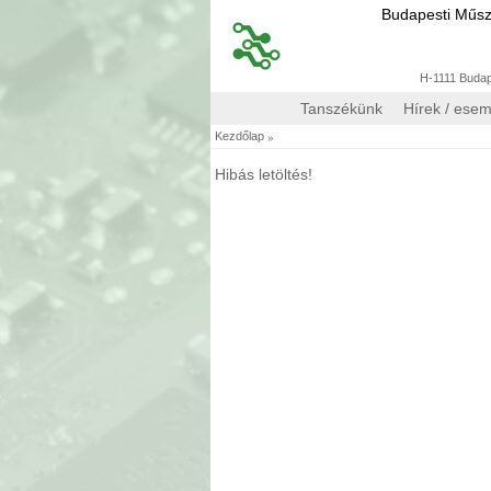
Budapesti Műs
H-1111 Budape
Tanszékünk
Hírek / ese
»
Kezdőlap
Hibás letöltés!