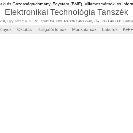
zaki és Gazdaságtudományi Egyetem (BME),
Villamosmérnöki és Inform
Elektronikai Technológia Tanszék
st, Egry József u. 18., V1. épület fsz. 009. Tel: +36 1 463-2740, Fax: +36 1 463-4118
,
admi
mények
Oktatás
Hallgatói témák
Munkatársak
Laborok
K+F+