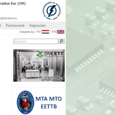
atikai Kar (VIK)
n@ett.bme.hu
I
Partnereink
Kapcsolat
|
|
HU
EN
Oldaltérkép