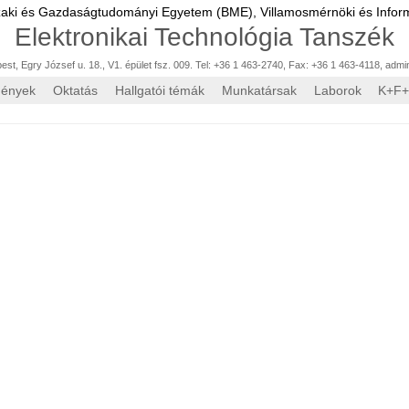
zaki és Gazdaságtudományi Egyetem (BME),
Villamosmérnöki és Inform
Elektronikai Technológia Tanszék
st, Egry József u. 18., V1. épület fsz. 009. Tel: +36 1 463-2740, Fax: +36 1 463-4118
,
admi
mények
Oktatás
Hallgatói témák
Munkatársak
Laborok
K+F+