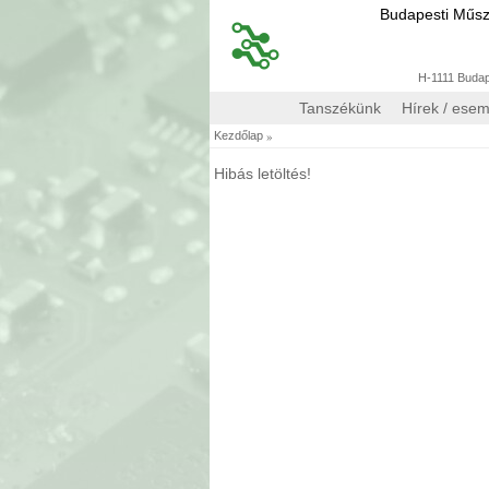
Budapesti Műs
H-1111 Budape
Tanszékünk
Hírek / ese
»
Kezdőlap
Hibás letöltés!