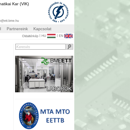
atikai Kar (VIK)
n@ett.bme.hu
I
Partnereink
Kapcsolat
|
|
HU
EN
Oldaltérkép