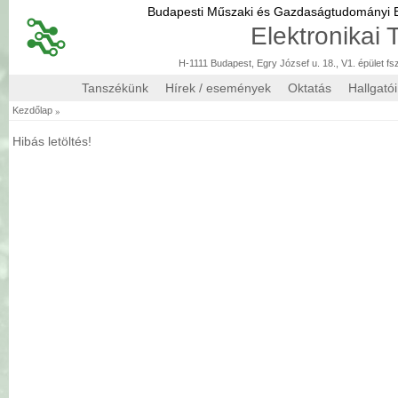
Budapesti Műszaki és Gazdaságtudományi
Elektronikai
H-1111 Budapest, Egry József u. 18., V1. épület fs
Tanszékünk
Hírek / események
Oktatás
Hallgató
»
Kezdőlap
Hibás letöltés!