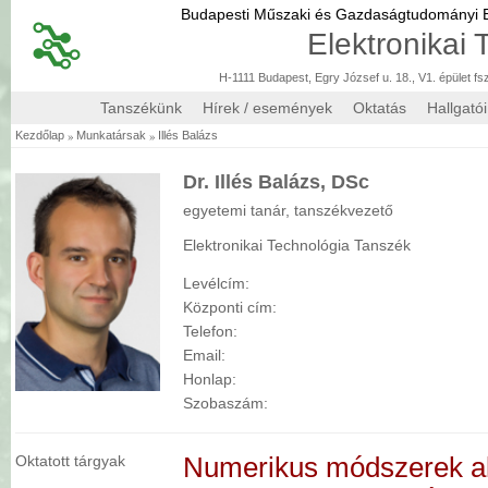
Budapesti Műszaki és Gazdaságtudományi
Elektronikai
H-1111 Budapest, Egry József u. 18., V1. épület fs
Tanszékünk
Hírek / események
Oktatás
Hallgató
»
»
Kezdőlap
Munkatársak
Illés Balázs
Dr. Illés Balázs, DSc
egyetemi tanár, tanszékvezető
Elektronikai Technológia Tanszék
Levélcím:
Központi cím:
Telefon:
Email:
Honlap:
Szobaszám:
Oktatott tárgyak
Numerikus módszerek a