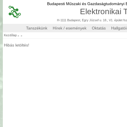
Budapesti Műszaki és Gazdaságtudományi
Elektronikai
H-1111 Budapest, Egry József u. 18., V1. épület fs
Tanszékünk
Hírek / események
Oktatás
Hallgató
»
»
Kezdőlap
Hibás letöltés!