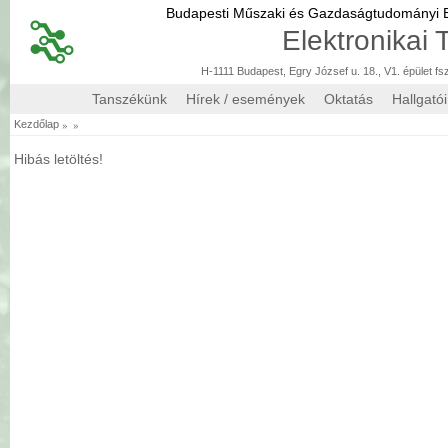
Budapesti Műszaki és Gazdaságtudományi
Elektronikai
H-1111 Budapest, Egry József u. 18., V1. épület fs
Tanszékünk
Hírek / események
Oktatás
Hallgató
»
»
Kezdőlap
Hibás letöltés!