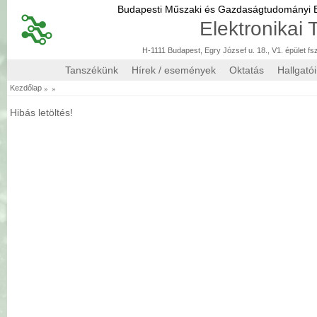
Budapesti Műszaki és Gazdaságtudományi
Elektronikai
H-1111 Budapest, Egry József u. 18., V1. épület fs
Tanszékünk
Hírek / események
Oktatás
Hallgató
»
»
Kezdőlap
Hibás letöltés!