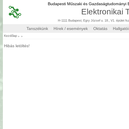
Budapesti Műszaki és Gazdaságtudományi
Elektronikai
H-1111 Budapest, Egry József u. 18., V1. épület fs
Tanszékünk
Hírek / események
Oktatás
Hallgató
»
»
Kezdőlap
Hibás letöltés!