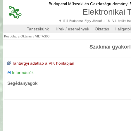
Budapesti Műszaki és Gazdaságtudományi
Elektronikai
H-1111 Budapest, Egry József u. 18., V1. épület fs
Tanszékünk
Hírek / események
Oktatás
Hallgató
»
»
Kezdőlap
Oktatás
VIETAS00
Szakmai gyakorl
Tantárgyi adatlap a VIK honlapján
Információk
Segédanyagok