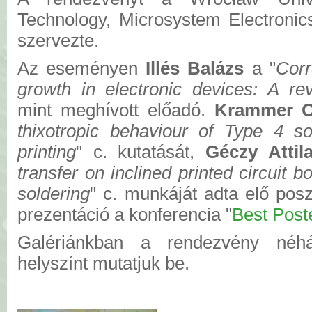
Technology, Microsystem Electronic
szervezte.
Az eseményen
Illés Balázs
a "
Corr
growth in electronic devices: A re
mint meghívott előadó.
Krammer O
thixotropic behaviour of Type 4 so
printing
" c. kutatását,
Géczy Attil
transfer on inclined printed circuit 
soldering
" c. munkáját adta elő pos
prezentáció a konferencia "
Best Post
Galériánkban a rendezvény né
helyszínt mutatjuk be.