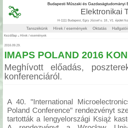
Budapesti Műszaki és Gazdaságtudományi
Elektronikai
H-1111 Budapest, Egry József u. 18., V1. épület fs
Tanszékünk
Hírek / események
Oktatás
Hallgató
»
Kezdőlap
Hírek / események
2016.09.29.
IMAPS POLAND 2016 KO
Meghívott előadás, posztere
konferenciáról.
A 40. "International Microelectro
Poland Conference" rendezvényt sze
tartották a lengyelországi Książ kas
A rendezvényt a Wrocław Univ