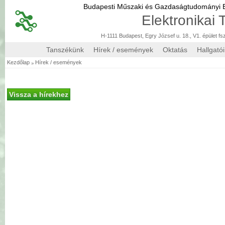
Budapesti Műszaki és Gazdaságtudományi
Elektronikai
H-1111 Budapest, Egry József u. 18., V1. épület fs
Tanszékünk
Hírek / események
Oktatás
Hallgató
»
Kezdőlap
Hírek / események
Vissza a hírekhez