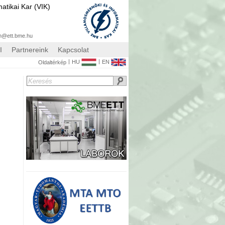
atikai Kar (VIK)
n@ett.bme.hu
I
Partnereink
Kapcsolat
|
|
HU
EN
Oldaltérkép