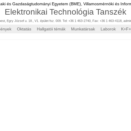
zaki és Gazdaságtudományi Egyetem (BME),
Villamosmérnöki és Inform
Elektronikai Technológia Tanszék
st, Egry József u. 18., V1. épület fsz. 009. Tel: +36 1 463-2740, Fax: +36 1 463-4118
,
admi
mények
Oktatás
Hallgatói témák
Munkatársak
Laborok
K+F+