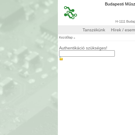
Budapesti Műs
H-1111 Budape
Tanszékünk
Hírek / ese
»
Kezdőlap
Authentikáció szükséges!