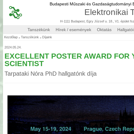
Budapesti Műszaki és Gazdaságtudományi
Elektronikai
H-1111 Budapest, Egry József u. 18., V1. épület fs
Tanszékünk
Hírek / események
Oktatás
Hallgató
»
»
Kezdőlap
Tanszékünk
Díjaink
2024.05.24.
EXCELLENT POSTER AWARD FOR
SCIENTIST
Tarpataki Nóra PhD hallgatónk díja