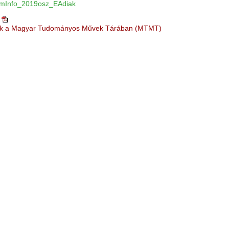
mInfo_2019osz_EAdiak
iók a Magyar Tudományos Művek Tárában (MTMT)