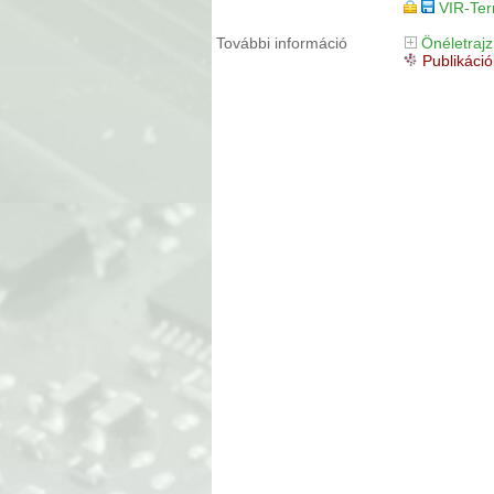
VIR-Ter
További információ
Önéletrajz
Publikác