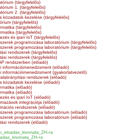
tórium (tárgyfelelős)
tórium 1. (tárgyfelelős)
tórium 2. (tárgyfelelős)
 közadatok kezelése (tárgyfelelős)
rium (tárgyfelelős)
rmatika (tárgyfelelős)
rmatika (tárgyfelelős)
zés és ipari IoT (tárgyfelelős)
ndszerek programozása laboratórium (tárgyfelelős)
ndszerek programozása laboratórium (tárgyfelelős)
ítási rendszerek (tárgyfelelős)
ítási rendszerek (tárgyfelelős)
AP rendszerben (előadó)
i információmenedzsment (előadó)
i információmenedzsment (gyakorlatvezető)
alatirányítási rendszerek (előadó)
s közadatok kezelése (előadó)
rmatika (előadó)
rmatika (előadó)
ezés és ipari IoT (előadó)
almazások integrációja (előadó)
ormációs rendszerek (előadó)
ndszerek programozása laboratórium (előadó)
ndszerek programozása laboratórium (előadó)
ítási rendszerek (előadó)
o_eloadas_kivonata_ZH-ra
adas_kivonata_ZH-ra