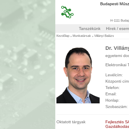
Budapesti Műs
H-1111 Budape
Tanszékünk
Hírek / ese
»
»
Kezdőlap
Munkatársak
Villányi Balázs
Dr. Villá
egyetemi do
Elektronikai
Levélcím:
Központi cí
Telefon:
Email:
Honlap:
Szobaszám:
Oktatott tárgyak
Fejlesztés S
Gazdálkodási