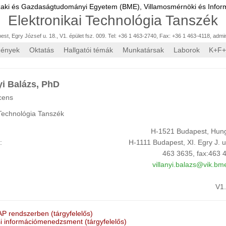
zaki és Gazdaságtudományi Egyetem (BME),
Villamosmérnöki és Inform
Elektronikai Technológia Tanszék
st, Egry József u. 18., V1. épület fsz. 009. Tel: +36 1 463-2740, Fax: +36 1 463-4118
,
admi
mények
Oktatás
Hallgatói témák
Munkatársak
Laborok
K+F+
nyi Balázs, PhD
cens
 Technológia Tanszék
H-1521 Budapest, Hun
m:
H-1111 Budapest, XI. Egry J. u
463 3635, fax:463 
villanyi.balazs@vik.bm
V1
AP rendszerben (tárgyfelelős)
 információmenedzsment (tárgyfelelős)