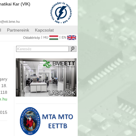
atikai Kar (VIK)
n@ett.bme.hu
I
Partnereink
Kapcsolat
|
|
HU
EN
Oldaltérkép
gary
 18.
4118
e.hu
.015