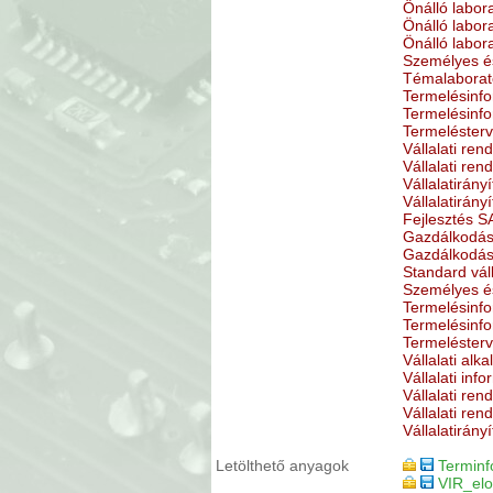
Önálló labora
Önálló labora
Önálló labora
Személyes és
Témalaborató
Termelésinfo
Termelésinfo
Termelésterve
Vállalati re
Vállalati re
Vállalatirány
Vállalatirány
Fejlesztés S
Gazdálkodás
Gazdálkodás
Standard váll
Személyes é
Termelésinfo
Termelésinfo
Termelésterv
Vállalati alk
Vállalati inf
Vállalati re
Vállalati re
Vállalatirány
Letölthető anyagok
Terminf
VIR_elo