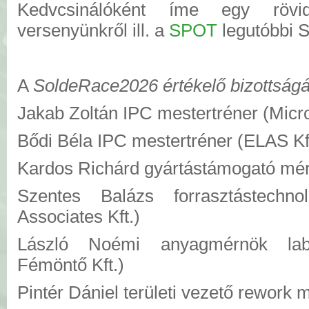
Kedvcsinálóként íme egy rö
versenyünkről ill. a
SPOT
legutóbbi S
A
SoldeRace2026 értékelő bizottság
Jakab Zoltán IPC mestertréner (Micros
Bődi Béla IPC mestertréner (ELAS Kf
Kardos Richárd gyártástámogató mérn
Szentes Balázs forrasztástechno
Associates Kft.)
László Noémi anyagmérnök labo
Fémöntő Kft.)
Pintér Dániel területi vezető rework 