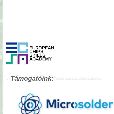
-----------
-
Támogatóink:
--------------------