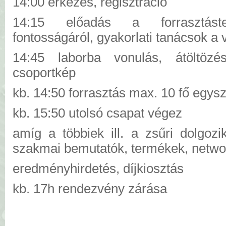
14:00 érkezés, regisztráció
14:15 előadás a forrasztáste
fontosságáról, gyakorlati tanácsok a
14:45 laborba vonulás, átöltözé
csoportkép
kb. 14:50 forrasztás max. 10 fő egysz
kb. 15:50 utolsó csapat végez
amíg a többiek ill. a zsűri dolgozi
szakmai bemutatók, termékek, netwo
eredményhirdetés, díjkiosztás
kb. 17h rendezvény zárása