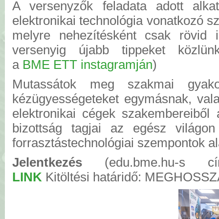
A versenyzők feladata adott alka
elektronikai technológia vonatkozó 
melyre nehezítésként csak rövid i
versenyig újabb tippeket közlün
a
BME ETT instagramján
)
Mutassátok meg szakmai gyakor
kézügyességeteket egymásnak, vala
elektronikai cégek szakembereiből á
bizottság tagjai az egész világon
forrasztástechnológiai szempontok a
Jelentkezés
(edu.bme.hu-s cí
LINK
Kitöltési határidő: MEGHOSSZ