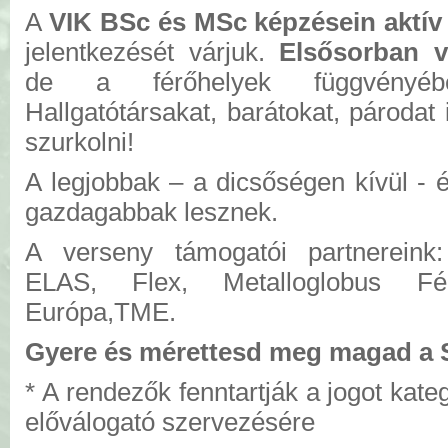
A
VIK BSc és MSc képzésein aktív 
jelentkezését várjuk.
Elsősorban v
de a férőhelyek függvényé
Hallgatótársakat, barátokat, párodat 
szurkolni!
A legjobbak – a dicsőségen kívül - 
gazdagabbak lesznek.
A verseny támogatói partnereink:
ELAS, Flex, Metalloglobus F
Európa,TME.
Gyere és mérettesd meg magad 
* A rendezők fenntartják a jogot kate
előválogató szervezésére