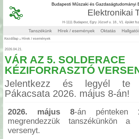
Budapesti Műszaki és Gazdaságtudományi
Elektronikai
H-1111 Budapest, Egry József u. 18., V1. épület fs
Tanszékünk
Hírek / események
Oktatás
Hallgató
»
Kezdőlap
Hírek / események
2026.04.21.
VÁR AZ 5. SOLDERACE
KÉZIFORRASZTÓ VERSE
Jelentkezz és legyél te 
Pákacsata 2026. május 8-án!
2026. május 8
-án pénteken
megrendezzük tanszékünkön a S
versenyt.