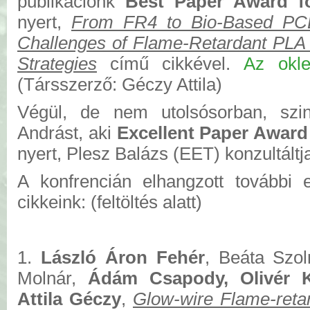
publikációnk
Best Paper Award fo
nyert,
From FR4 to Bio-Based PCB
Challenges of Flame-Retardant PLA
Strategies
című cikkével.
Az okle
(Társszerző: Géczy Attila)
Végül, de nem utolsósorban, szi
Andrást, aki
Excellent Paper Award 
nyert, Plesz Balázs (EET) konzultáltj
A konfrencián elhangzott további 
cikkeink: (feltöltés alatt)
1.
László Áron Fehér
, Beáta Szol
Molnár,
Ádám Csapody, Olivér 
Attila Géczy
,
Glow-wire Flame-reta