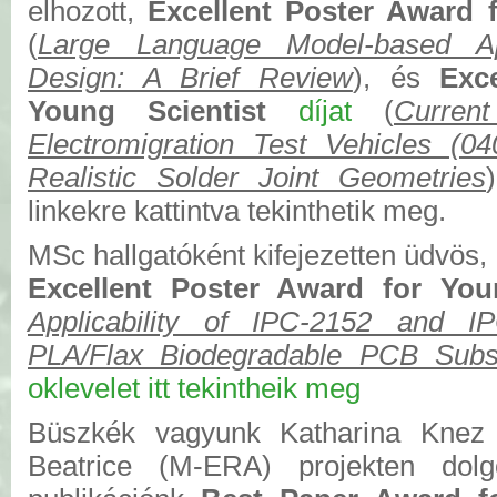
elhozott,
Excellent Poster Award 
(
Large Language Model-based Ap
Design: A Brief Review
), és
Exce
Young Scientist
díjat
(
Curren
Electromigration Test Vehicles (
Realistic Solder Joint Geometries
linkekre kattintva tekinthetik meg.
MSc hallgatóként kifejezetten üdvös
Excellent Poster Award for You
Applicability of IPC-2152 and I
PLA/Flax Biodegradable PCB Subst
oklevelet itt tekintheik meg
Büszkék vagyunk Katharina Knez k
Beatrice (M-ERA) projekten dol