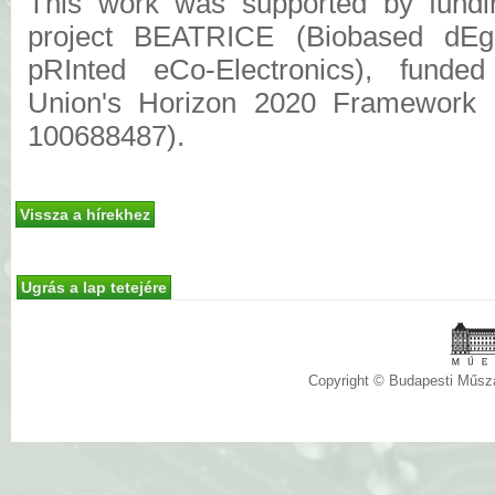
This work was supported by fund
project BEATRICE (Biobased dEgr
pRInted eCo-Electronics), funde
Union's Horizon 2020 Framework 
100688487).
Vissza a hírekhez
Ugrás a lap tetejére
Copyright © Budapesti Műs