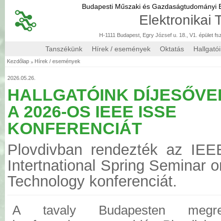
Budapesti Műszaki és Gazdaságtudományi
Elektronikai
H-1111 Budapest, Egry József u. 18., V1. épület fs
Tanszékünk
Hírek / események
Oktatás
Hallgató
»
Kezdőlap
Hírek / események
2026.05.26.
HALLGATÓINK DÍJESŐVE
A 2026-OS IEEE ISSE
KONFERENCIÁT
Plovdivban rendezték az IEE
Intertnational Spring Seminar o
Technology konferenciát.
A tavaly Budapesten megr