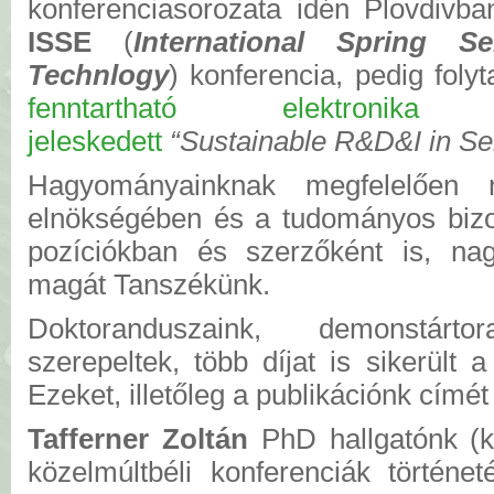
konferenciasorozata idén Plovdivba
ISSE
(
International Spring S
Technlogy
) konferencia, pedig folyt
fenntartható elektronik
jeleskedett
“Sustainable R&D&I in S
Hagyományainknak megfelelően 
elnökségében és a tudományos bizot
pozíciókban és szerzőként is, na
magát Tanszékünk.
Doktoranduszaink, demonstárt
szerepeltek, több díjat is sikerült
Ezeket, illetőleg a publikációnk címét
Tafferner Zoltán
PhD hallgatónk (ko
közelmúltbéli konferenciák történet