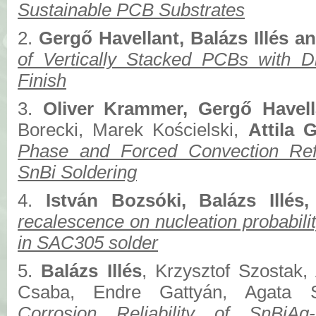
Sustainable PCB Substrates
2.
Gergő Havellant, Balázs Illés a
of Vertically Stacked PCBs with Di
Finish
3.
Oliver Krammer, Gergő Havell
Borecki, Marek Kościelski,
Attila 
Phase and Forced Convection Ref
SnBi Soldering
4.
István Bozsóki, Balázs Illés,
recalescence on nucleation probability
in SAC305 solder
5.
Balázs Illés
, Krzysztof Szostak
Csaba, Endre Gattyán, Agata
Corrosion Reliability of SnBiAg