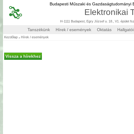
Budapesti Műszaki és Gazdaságtudományi
Elektronikai
H-1111 Budapest, Egry József u. 18., V1. épület fs
Tanszékünk
Hírek / események
Oktatás
Hallgató
»
Kezdőlap
Hírek / események
Vissza a hírekhez